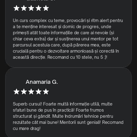
Un curs complex cu teme, provocări și ritm alert pentru
a te menține interesat și dornic de progres, unde
primești atât toate informațiile de care ai nevoie (și
chiar ceva extra) dar și susținerea unui mentor pe tot
parcursul acestuia care, după părerea mea, este
crucială pentru o dezvoltare armonioasă și corectă în
această direcție. Recomand cu 10 stele, nu 5 :)!
Anamaria G.
Superb cursul! Foarte multă informație utilă, multe
sfaturi bune de pus în practică! Foarte frumos
structurat și gândit. Multe îndrumări tehnice pentru
rezultate cât mai bune! Mentorii sunt geniali! Recomand
cu mare drag!