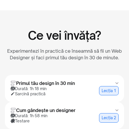
Ce vei învăța?
Experimentezi în practică ce înseamnă să fii un Web
Designer și faci primul tău design în 30 de minute.
Primul tău design în 30 min
Durată: 1h 18 min
Lecția 1
Sarcină practică
Descoperi ce face un Web Designer, înveți bazele
Cum gândește un designer
Figma și creezi primul tău design pas cu pas, chiar
Durată: 1h 58 min
Lecția 2
dacă pornești de la zero.
Testare