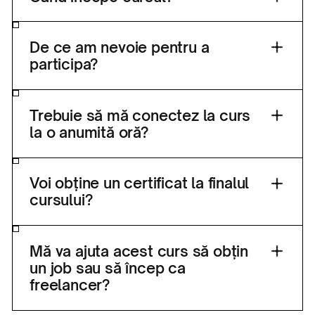
Primești acces imediat după înscriere și poți
începe să urmărești lecțiile pe platforma de
De ce am nevoie pentru a
studii.
participa?
Îți trebuie doar un laptop sau un PC cu conexiune
la internet (nu vei putea lucra de pe telefon sau
Trebuie să mă conectez la curs
tabletă).
la o anumită oră?
Cursul are un program flexibil — lecțiile sunt
înregistrate, așa dar pot fi urmărite la ora când îți
Voi obține un certificat la finalul
este cel mai comod.
cursului?
Sigur, după ce vei parcurge toate lecțiile și vei
trimite sarcinile, vei primi o diplomă care
Mă va ajuta acest curs să obțin
confirmă absolvirea cu succes a cursului.
un job sau să încep ca
freelancer?