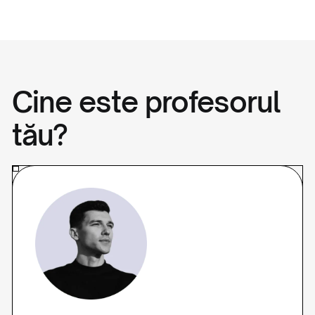
Cursul îți oferă o bază solidă și te ajută să decizi
dacă web designul este o direcție potrivită
pentru tine. E un prim pas esențial, iar cu studiu
și practică ulterioară, cu siguranță vei fi
pregătit(ă) pentru joburi sau proiecte freelance.
Cine este profesorul
tău?