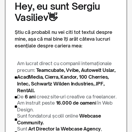
Hey, eu sunt Sergiu
Vasiliev👋
Știu că probabil nu vei citi tot textul despre
mine, așa că mai bine îți arăt câteva lucruri
esențiale despre cariera mea:
Am lucrat direct cu companii internaționale
precum:
Teamcubate, Vvibe, Autowelt Uslar,
AcadMedia, Cierra, Kandor, 100 Cherries,
Intec, Schwartz Wilden Industries, JPF,
RentAll.
De
6 ani
creez site-uri creative ca freelancer.
Am instruit peste
16.000 de oameni
în Web
Design.
Sunt fondatorul școlii online
Webcase
Community.
Sunt
Art Director la Webcase Agency
,