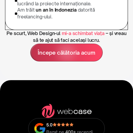
lucrând la proiecte internaționale.
Am trăit
un an în Indonezia
datorită
freelancing-ului.
Pe scurt, Web Design-ul
mi-a schimbat viața
– și vreau
să te ajut să faci același lucru.
Începe călătoria acum
5.0
Bazat pe
400+
recenzii