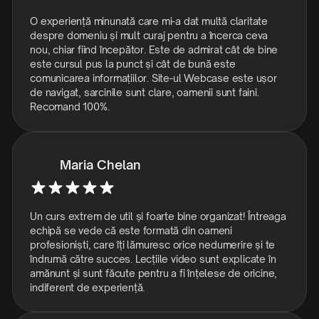
O experiență minunată care mi-a dat multă claritate
despre domeniu și mult curaj pentru a încerca ceva
nou, chiar fiind începător. Este de admirat cât de bine
este cursul pus la punct și cât de bună este
comunicarea informațiilor. Site-ul Webcase este ușor
de navigat, sarcinile sunt clare, oamenii sunt faini.
Recomand 100%.
Maria Chelan
Un curs extrem de util și foarte bine organizat! Întreaga
echipă se vede că este formată din oameni
profesioniști, care îți lămuresc orice nedumerire și te
îndrumă către succes. Lecțiile video sunt explicate în
amănunt și sunt făcute pentru a fi înțelese de oricine,
indiferent de experiență.